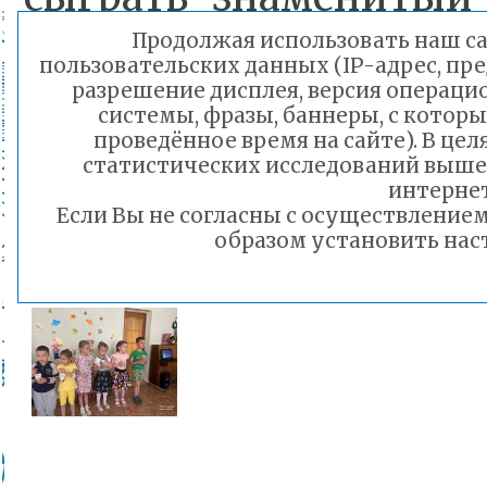
Штрауса! Экспер
Продолжая использовать наш сай
пользовательских данных (IP-адрес, пр
понравился всем учас
разрешение дисплея, версия операци
системы, фразы, баннеры, с которы
проведённое время на сайте). В ц
статистических исследований выше
интернет
Если Вы не согласны с осуществлени
образом установить наст