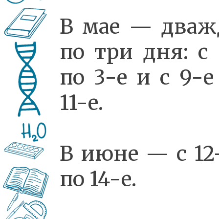
В мае — два
по три дня: с 
по 3-е и с 9-е
11-е.
В июне — с 12
по 14-е.