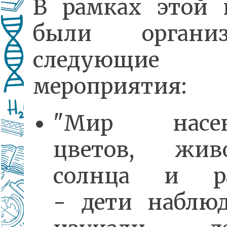
В рамках этой 
были организ
следующие
мероприятия:
"Мир насек
цветов, жив
солнца и ра
- дети наблю