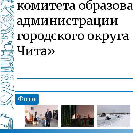
комитета образов
администрации
городского округа
Чита»
Фото