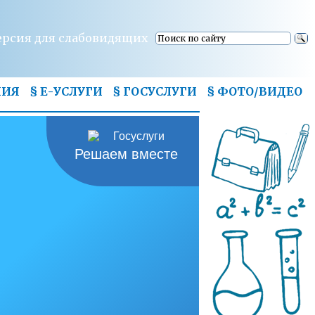
ерсия для слабовидящих
НИЯ
§ Е-УСЛУГИ
§ ГОСУСЛУГИ
§
ФОТО/ВИДЕО
Решаем вместе