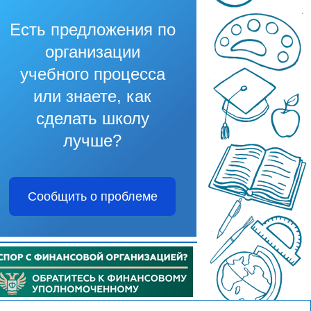
Есть предложения по
организации
учебного процесса
или знаете, как
сделать школу
лучше?
Сообщить о проблеме