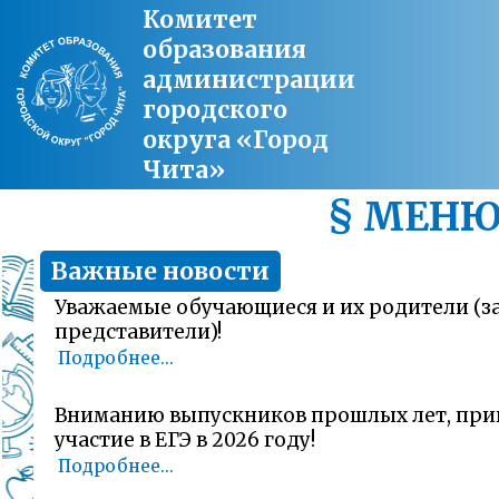
Комитет
образования
администрации
городского
округа «Город
Чита»
§ МЕН
Важные новости
Уважаемые обучающиеся и их родители (
представители)!
Подробнее...
Вниманию выпускников прошлых лет, пр
участие в ЕГЭ в 2026 году!
Подробнее...