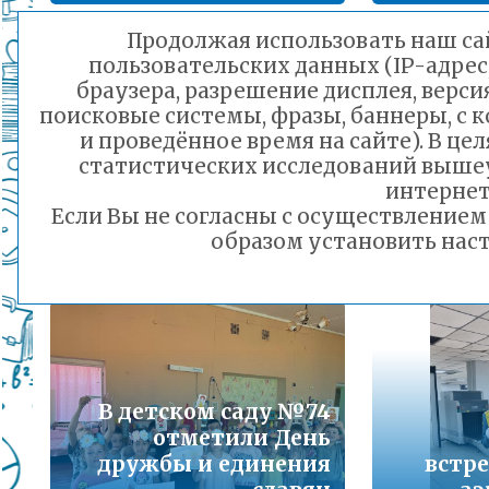
Подробнее...
Продолжая использовать наш сай
пользовательских данных (IP-адрес
Порядок предоставления льготного питани
браузера, разрешение дисплея, верси
малоимущих семей
поисковые системы, фразы, баннеры, с 
Медалисты города
Подробнее...
и проведённое время на сайте). В ц
Читы: 287
статистических исследований выше
выпускников
заве
Горячая линия по вопросам школьного обр
интернет
получили золотые и
30-21
Если Вы не согласны с осуществление
серебряные награды
"О
Подробнее...
образом установить наст
27.06.2025 18:48
Телефон горячей линии по вопросам орга
дошкольного образования и тел 32-41-13
Подробнее...
В детском саду №74
отметили День
дружбы и единения
встре