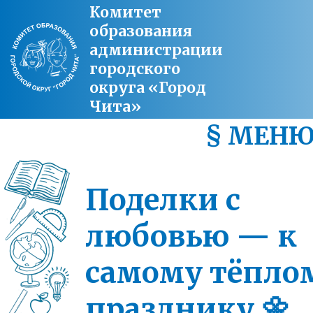
Комитет
образования
администрации
городского
округа «Город
Чита»
§ МЕН
Поделки с
любовью — к
самому тёпло
празднику 🌼