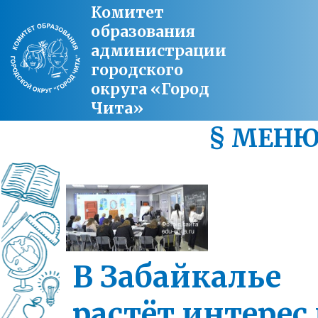
Комитет
образования
администрации
городского
округа «Город
Чита»
§ МЕН
В Забайкалье
растёт интерес 