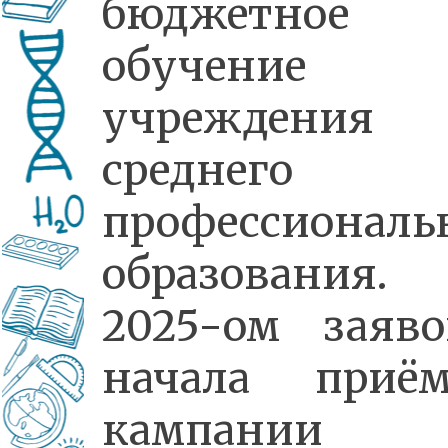
бюджетное
обучени
учреждения
среднего
профессиональ
образования
2025-ом заяв
начала приё
кампании 