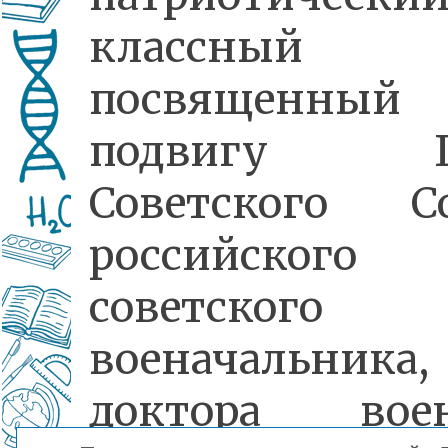
классный ч
посвященный
подвигу Ге
Советского Со
российског
советского
военачальника,
доктора вое