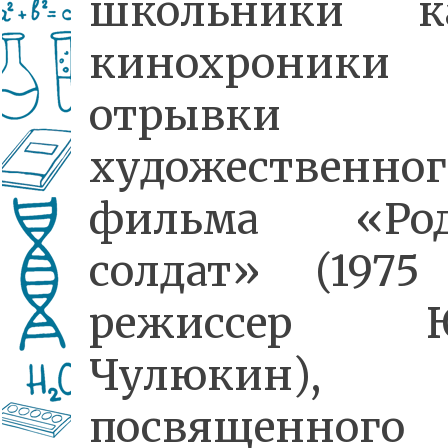
школьники к
кинохроник
отрывки
художественног
фильма «Ро
солдат» (1975
режиссер Ю
Чулюкин),
посвященного 