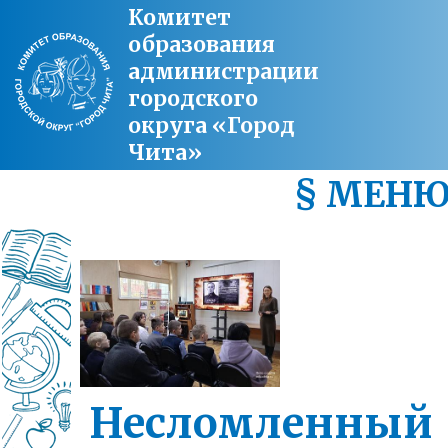
Комитет
образования
администрации
городского
округа «Город
Чита»
§ МЕН
Несломленный