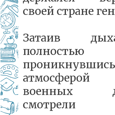
своей стране ген
Затаив дыха
полностью
проникнувшис
атмосферой
военных дн
смотрели