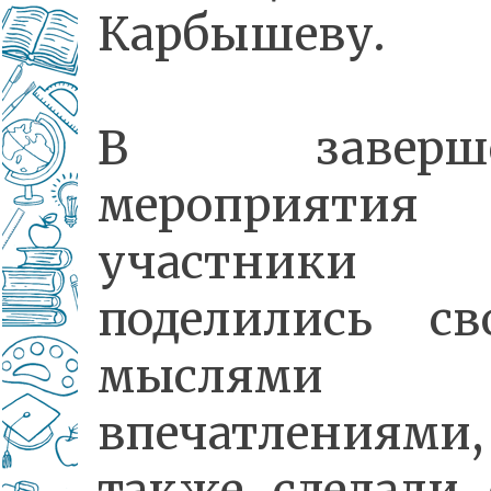
Карбышеву.
В заверше
мероприятия
участники
поделились св
мыслям
впечатлениям
также сделали