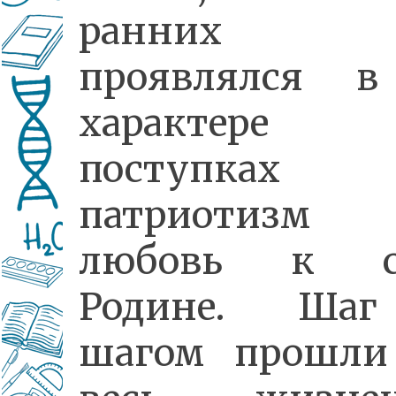
ранних 
проявлялся в
характер
поступках
патриотиз
любовь к с
Родине. Ша
шагом прошли