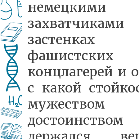
немецкими
захватчика
застенках
фашистских
концлагерей и о
с какой стойко
мужество
достоинством
держался ве