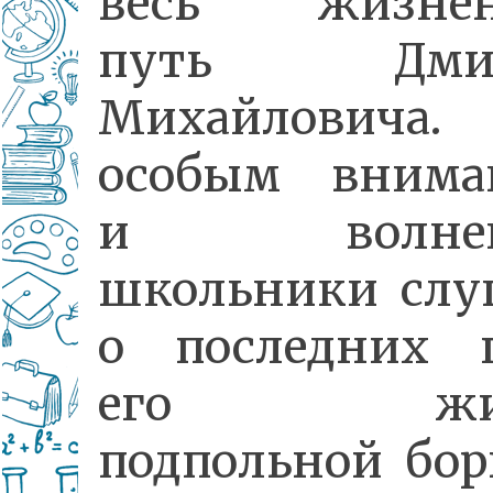
весь жизне
путь Дмит
Михайлович
особым внима
и волнен
школьники слу
о последних г
его жиз
подпольной бор