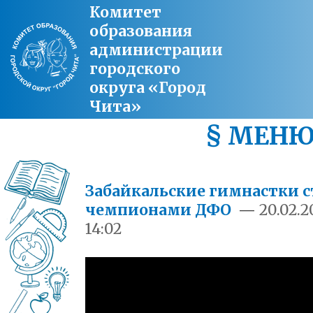
Комитет
образования
администрации
городского
округа «Город
Чита»
§ МЕН
Забайкальские гимнастки с
чемпионами ДФО
—
20.02.2
14:02