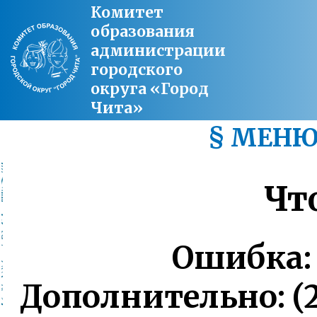
Комитет
образования
администрации
городского
округа «Город
Чита»
§ МЕН
Чт
Ошибка: 
Дополнительно: (2, 