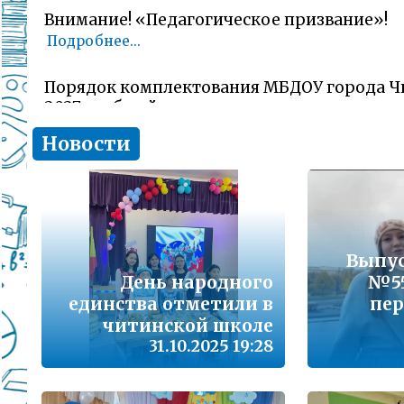
Внимание! «Педагогическое призвание»!
Подробнее...
Порядок комплектования МБДОУ города Ч
2027 учебный год
Подробнее...
Новости
Комитет образования Читы напоминает о 
заявлений об участии в ГИА-11 (ЕГЭ)
Подробнее...
Выпу
В сезон гриппа и острых респираторных и
День народного
№55
наша с Вами общая задача – не допустить 
заболеваемости
единства отметили в
пер
Подробнее...
читинской школе
31.10.2025 19:28
Лицам, желающим сдать единый государс
(далее ЕГЭ) в 2026 году