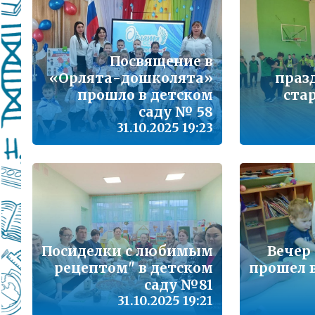
Подробнее...
Школа управленческого резерва: Ваш шанс 
Подробнее...
Посвящение в
«Орлята-дошколята»
праз
ВАШ РЕБЁНОК ИДЁТ В ДЕТСКИЙ САД
прошло в детском
ста
саду № 58
Подробнее...
31.10.2025 19:23
Детский телефон доверия
Подробнее...
«Горячая линия» для сообщения информац
находящихся в социально опасной ситуац
Подробнее...
Посиделки с любимым
Вечер
рецептом" в детском
прошел в
Телефон горячей линии по вопросам орга
проведения государственной итоговой атт
саду №81
образовательным программам основного 
31.10.2025 19:21
образования и среднего общего образовани