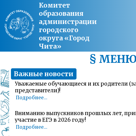
Комитет
образования
администрации
городского
округа «Город
Чита»
§ МЕН
Важные новости
Уважаемые обучающиеся и их родители (
представители)!
Подробнее...
Вниманию выпускников прошлых лет, пр
участие в ЕГЭ в 2026 году!
Подробнее...