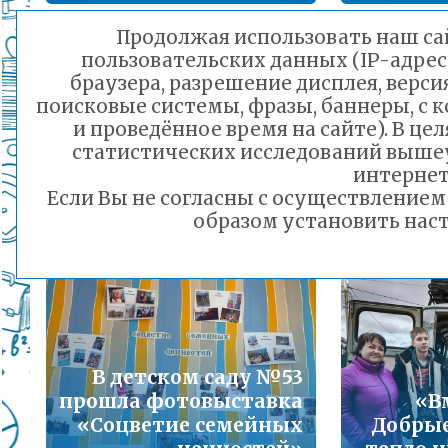
Подробнее...
Продолжая использовать наш сай
пользовательских данных (IP-адрес
Порядок предоставления льготного питани
браузера, разрешение дисплея, верси
малоимущих семей
поисковые системы, фразы, баннеры, с 
Творческая акция
Подробнее...
и проведённое время на сайте). В ц
«Семейные рецепты»
Д
статистических исследований выше
объединила детей и
поддер
Горячая линия по вопросам школьного обр
интернет
родителей в детском
фестива
30-21
Если Вы не согласны с осуществление
саду № 88
Подробнее...
образом установить наст
31.10.2025 16:15
Телефон горячей линии по вопросам орга
дошкольного образования и тел 32-41-13
Подробнее...
В детском саду №53
прошла фотовыставка
«В
«Соцветие семейных
Добрые