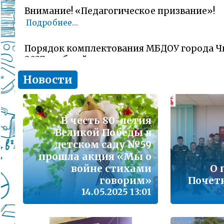
Внимание! «Педагогическое призвание»!
Подробнее...
Порядок комплектования МБДОУ города Ч
2027 учебный год
Подробнее...
Новости
Комитет образования Читы напоминает о 
заявлений об участии в ГИА-11 (ЕГЭ)
В честь 80-летия
Подробнее...
Великой Победы в
детском саду №59
В сезон гриппа и острых респираторных и
прошла акция «Мы о
наша с Вами общая задача – не допустить 
заболеваемости
войне стихами
О 
Подробнее...
говорим»
Почет
14.05.2025 13:01
Лицам, желающим сдать единый государс
(далее ЕГЭ) в 2026 году