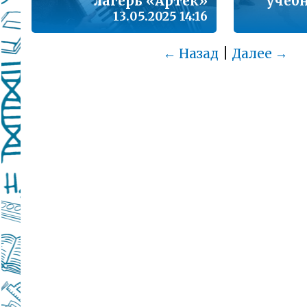
лагерь «Артек»
учеб
13.05.2025 14:16
|
← Назад
Далее →