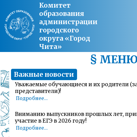
Комитет
образования
администрации
городского
округа «Город
Чита»
§ МЕН
Важные новости
Уважаемые обучающиеся и их родители (
представители)!
Подробнее...
Вниманию выпускников прошлых лет, пр
участие в ЕГЭ в 2026 году!
Подробнее...