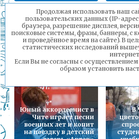
Подробнее...
Продолжая использовать наш сай
пользовательских данных (IP-адрес
Порядок предоставления льготного питани
Во Дв
браузера, разрешение дисплея, верси
малоимущих семей
поисковые системы, фразы, баннеры, с 
«Каждое письмо — до
Подробнее...
и проведённое время на сайте). В ц
слёз»: как детские
творч
статистических исследований выше
послания
итоги ф
Горячая линия по вопросам школьного обр
интернет
поддерживают наших
юны
30-21
Если Вы не согласны с осуществление
военных
Подробнее...
образом установить наст
13.05.2025 14:17
Телефон горячей линии по вопросам орга
дошкольного образования и тел 32-41-13
Подробнее...
Юный аккордеонист в
В
Чите играет песни
цвето
военных лет и копит
спро
на поездку в детский
студе