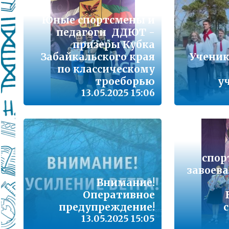
Подробнее...
Юные спортсмены и
Школа управленческого резерва: Ваш шанс 
педагоги ДДЮТ -
Подробнее...
призеры Кубка
Забайкальского края
Ученик
ВАШ РЕБЁНОК ИДЁТ В ДЕТСКИЙ САД
по классическому
троеборью
у
Подробнее...
13.05.2025 15:06
Детский телефон доверия
Подробнее...
«Горячая линия» для сообщения информац
находящихся в социально опасной ситуац
спор
Подробнее...
завоев
Внимание!
Оперативное
Телефон горячей линии по вопросам орга
проведения государственной итоговой атт
предупреждение!
образовательным программам основного 
13.05.2025 15:05
образования и среднего общего образовани