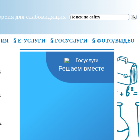
ерсия для слабовидящих
НИЯ
§ Е-УСЛУГИ
§ ГОСУСЛУГИ
§
ФОТО/ВИДЕО
Решаем вместе
9
0
2