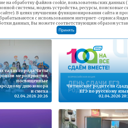
ом саду № 58 прошла
ие на обработку файлов cookie, пользовательских данных 
тературная гостиная
Воспитанники детского са
ионной системы, модель устройства, ресурсы, поисковые си
еча с забайкальским
№60 представи
 сайте). В целях улучшения функционирования сайта и п
ским писателем Н. В.
театральную постанов
брабатываются с использованием интернет-сервиса Яндек
Ярославцевым»
«Полосатые друзь
ботки данных, Вы можете соответствующим образом устано
02.04.2026 20:28
02.04.2026 20:
Принять
их садах города Читы
рошли мероприятия,
посвященные
родному дню юмора
Читинские родители сдад
и смеха
ЕГЭ по русскому язы
02.04.2026 20:26
02.04.2026 20: