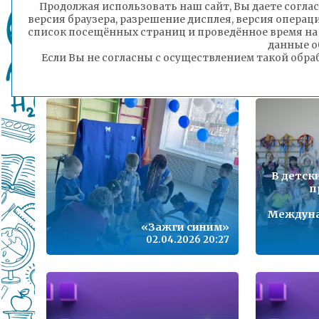
В детск
Продолжая использовать наш сайт, Вы даете соглас
ли
версия браузера, разрешение дисплея, версия операц
«Встр
список посещённых страниц и проведённое время на
О Героях с Почетным
дет
данные о
караулом
Если Вы не согласны с осуществлением такой обра
02.04.2026 20:28
В детск
п
Междуна
«Зажги синим»
02.04.2026 20:27