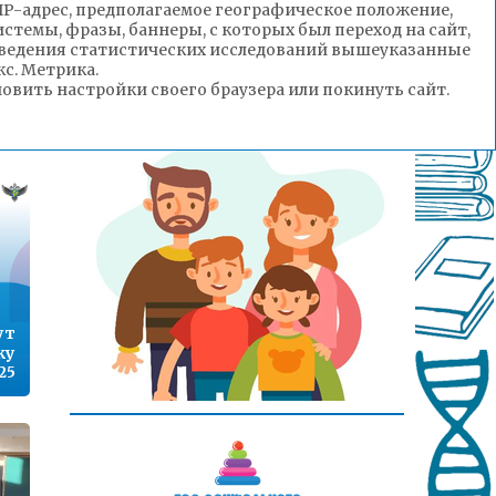
(IP-адрес, предполагаемое географическое положение,
да
стемы, фразы, баннеры, с которых был переход на сайт,
ли
роведения статистических исследований вышеуказанные
ку
с. Метрика.
я»
вить настройки своего браузера или покинуть сайт.
27
ут
ку
25