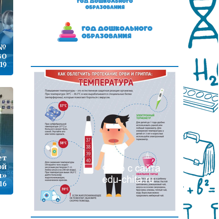
 №
ВО
19
ет
ой
и»
16