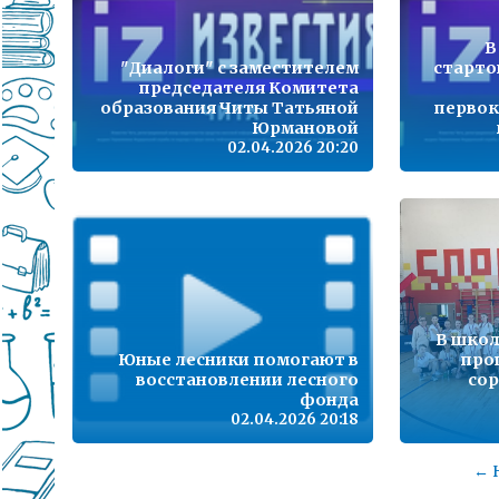
В
"Диалоги" с заместителем
старто
председателя Комитета
образования Читы Татьяной
первок
Юрмановой
02.04.2026 20:20
В школ
Юные лесники помогают в
про
восстановлении лесного
сор
фонда
02.04.2026 20:18
← 