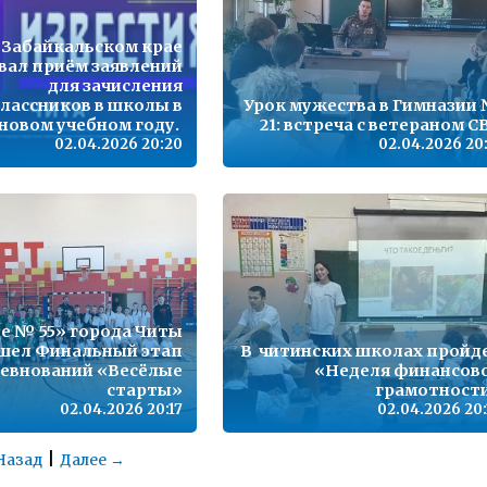
 Забайкальском крае
вал приём заявлений
для зачисления
лассников в школы в
Урок мужества в Гимназии
новом учебном году.
21: встреча с ветераном С
02.04.2026 20:20
02.04.2026 20:
е № 55» города Читы
шел Финальный этап
В читинских школах пройд
евнований «Весёлые
«Неделя финансов
старты»
грамотност
02.04.2026 20:17
02.04.2026 20:
|
Назад
Далее →