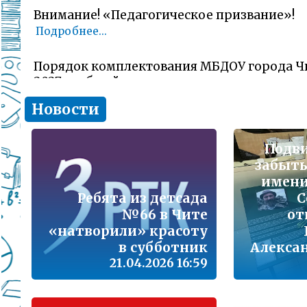
Внимание! «Педагогическое призвание»!
Подробнее...
Порядок комплектования МБДОУ города Ч
2027 учебный год
Подробнее...
Новости
Комитет образования Читы напоминает о 
заявлений об участии в ГИА-11 (ЕГЭ)
Подви
забыть
Подробнее...
имени 
Ребята из детсада
С
В сезон гриппа и острых респираторных и
№66 в Чите
от
наша с Вами общая задача – не допустить 
заболеваемости
«натворили» красоту
Подробнее...
в субботник
Алекса
21.04.2026 16:59
Лицам, желающим сдать единый государс
(далее ЕГЭ) в 2026 году