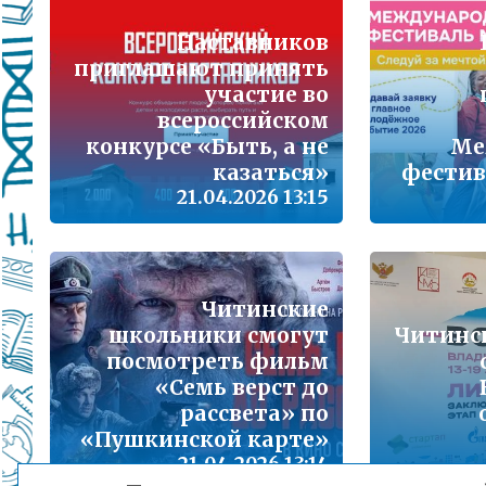
Подробнее...
Наставников
Школа управленческого резерва: Ваш шанс 
приглашают принять
Подробнее...
участие во
всероссийском
ВАШ РЕБЁНОК ИДЁТ В ДЕТСКИЙ САД
конкурсе «Быть, а не
Ме
казаться»
фестив
Подробнее...
21.04.2026 13:15
Детский телефон доверия
Подробнее...
«Горячая линия» для сообщения информац
Читинские
находящихся в социально опасной ситуац
школьники смогут
Читинс
Подробнее...
посмотреть фильм
«Семь верст до
рассвета» по
Телефон горячей линии по вопросам орга
проведения государственной итоговой атт
«Пушкинской карте»
образовательным программам основного 
21.04.2026 13:14
образования и среднего общего образовани