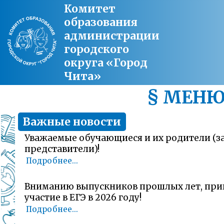
Комитет
образования
администрации
городского
округа «Город
Чита»
§ МЕН
Важные новости
Уважаемые обучающиеся и их родители (
представители)!
Подробнее...
Вниманию выпускников прошлых лет, пр
участие в ЕГЭ в 2026 году!
Подробнее...