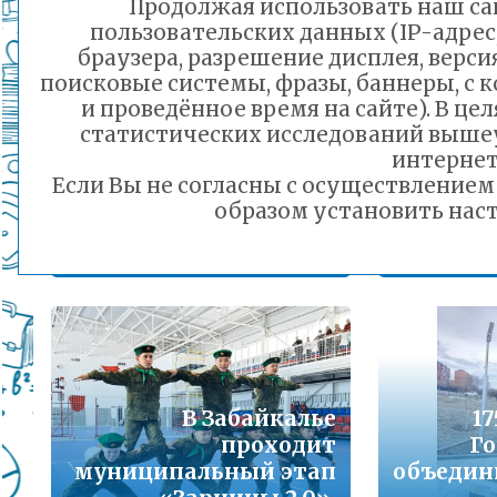
Продолжая использовать наш сай
Подробнее...
пользовательских данных (IP-адрес
браузера, разрешение дисплея, верси
Порядок предоставления льготного питани
поисковые системы, фразы, баннеры, с 
малоимущих семей
и проведённое время на сайте). В ц
Подробнее...
статистических исследований выше
Досрочный период
интернет
ЕГЭ-2026 в Чите
Доср
Если Вы не согласны с осуществление
Горячая линия по вопросам школьного обр
прошёл в штатном
ГИА-
образом установить наст
30-21
режиме
Подробнее...
21.04.2026 11:50
Телефон горячей линии по вопросам орга
дошкольного образования и тел 32-41-13
Подробнее...
В Забайкалье
1
проходит
Го
муниципальный этап
объедин