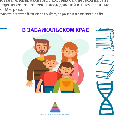
стемы, фразы, баннеры, с которых был переход на сайт,
роведения статистических исследований вышеуказанные
с. Метрика.
ут
вить настройки своего браузера или покинуть сайт.
ом
ий
49