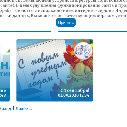
ионной системы, модель устройства, ресурсы, поисковые си
 сайте). В целях улучшения функционирования сайта и п
брабатываются с использованием интернет-сервиса Яндек
Школьники России смог
ботки данных, Вы можете соответствующим образом устано
кция «Сады Победы»
принять участие в цифров
продолжается
фестивале професс
Принять
04.09.2020 11:25
02.09.2020 12:
иве
С 1 сентября!
:48
01.09.2020 12:34
|
Назад
Далее →