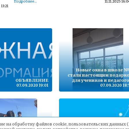
Подробнее...
11.11.2025 16:0
 13:21
Детский телефон доверия
 10:38
Подробнее...
23.11.2022 14:5
,
Телефон горячей линии по вопросам организации и
проведения государственной итоговой аттестации по
образовательным программам основного общего
09:09
образования и среднего общего образования - 35-30-21
Подробнее...
15.10.2021 13:1
з
Горячая линия по вопросам школьного образования – 35-
30-21
Новые окна в школе №
16:06
Подробнее...
стали настоящим подарк
24.09.2020 13:0
ОБЪЯВЛЕНИЕ
для учеников и педагого
07.09.2020 19:01
07.09.2020 18:
12:53
ие на обработку файлов cookie, пользовательских данных 