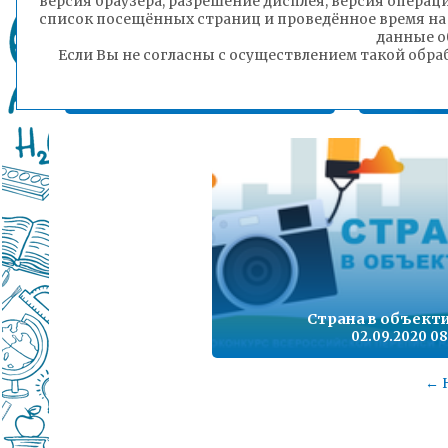
версия браузера, разрешение дисплея, версия операц
список посещённых страниц и проведённое время на
данные о
Если Вы не согласны с осуществлением такой обра
Горячая линия комитета
А
образования
07.09.2020 12:49
Страна в объект
02.09.2020 08
← 