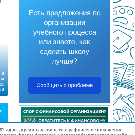
4
Есть предложения по
организации
1
учебного процесса
или знаете, как
сделать школу
7
лучше?
 8
ом
9
в.
Сообщить о проблеме
58
(IP-адрес, предполагаемое географическое положение,