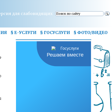
ерсия для слабовидящих
НИЯ
§ Е-УСЛУГИ
§ ГОСУСЛУГИ
§
ФОТО/ВИДЕО
Решаем вместе
9
0
2