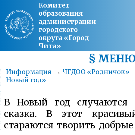
Комитет
образования
администрации
городского
округа «Город
Чита»
§ МЕН
Информация
→
ЧГДОО «Родничок»
Новый год»
В Новый год случаются 
сказка. В этот красивы
стараются творить добрые