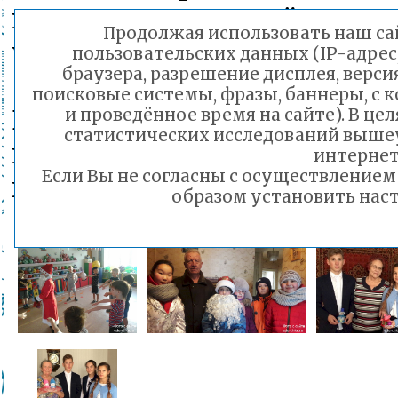
новогодними ёлочк
Продолжая использовать наш сай
учреждения нашего города
пользовательских данных (IP-адрес
браузера, разрешение дисплея, верси
поисковые системы, фразы, баннеры, с 
Все адресаты акции п
и проведённое время на сайте). В ц
статистических исследований выше
положительных эмоций и по
интернет
Если Вы не согласны с осуществление
новогодние чудеса действи
образом установить наст