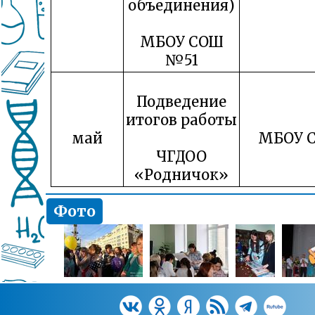
объединения)
МБОУ СОШ
№51
Подведение
итогов работы
май
МБОУ 
ЧГДОО
«Родничок»
Фото