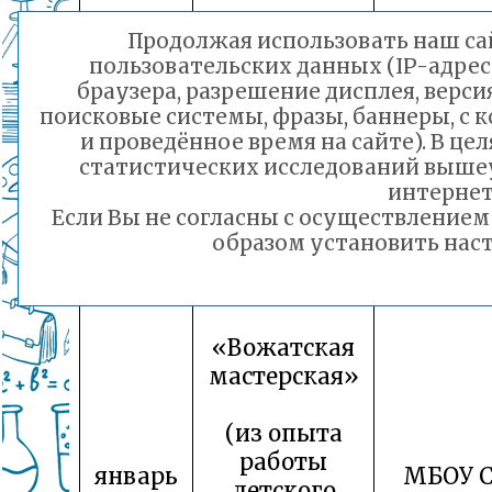
«Вожатская
Продолжая использовать наш сай
мастерская»
пользовательских данных (IP-адрес
браузера, разрешение дисплея, верси
(из опыта
поисковые системы, фразы, баннеры, с 
работы
и проведённое время на сайте). В ц
декабрь
МБОУ 
статистических исследований выше
детского
интернет
объединения)
Если Вы не согласны с осуществление
образом установить наст
МБОУ СОШ
№46
«Вожатская
мастерская»
(из опыта
работы
январь
МБОУ 
детского