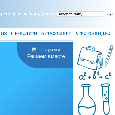
ерсия для слабовидящих
НИЯ
§ Е-УСЛУГИ
§ ГОСУСЛУГИ
§
ФОТО/ВИДЕО
Решаем вместе