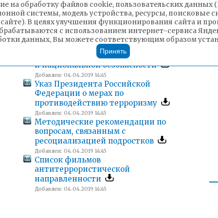
ие на обработку файлов cookie, пользовательских данных 
Презентация для урока
ионной системы, модель устройства, ресурсы, поисковые си
Добавлен: 04.04.2019 14:45
 сайте). В целях улучшения функционирования сайта и п
Тематический день «День
брабатываются с использованием интернет-сервиса Яндек
безопасности»
ботки данных, Вы можете соответствующим образом устано
Добавлен: 04.04.2019 14:45
Принять
Терроризм как угроза международной
и национальной безопасности
Добавлен: 04.04.2019 14:45
Указ Президента Российской
Федерации о мерах по
противодействию терроризму
Добавлен: 04.04.2019 14:45
Методические рекомендации по
вопросам, связанным с
ресоциализацией подростков
Добавлен: 04.04.2019 14:45
Список фильмов
антитеррористической
направленности
Добавлен: 04.04.2019 14:45