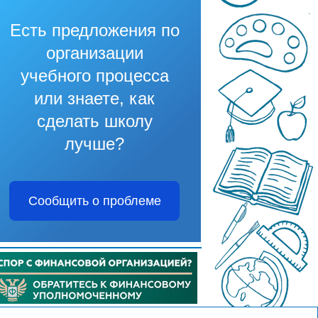
Есть предложения по
организации
учебного процесса
или знаете, как
сделать школу
лучше?
Сообщить о проблеме