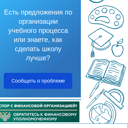
Есть предложения по
организации
учебного процесса
или знаете, как
сделать школу
лучше?
Сообщить о проблеме