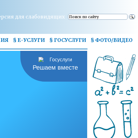
ерсия для слабовидящих
НИЯ
§ Е-УСЛУГИ
§ ГОСУСЛУГИ
§
ФОТО/ВИДЕО
Решаем вместе