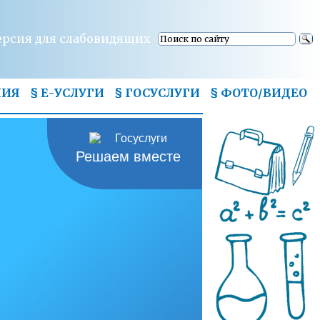
ерсия для слабовидящих
НИЯ
§ Е-УСЛУГИ
§ ГОСУСЛУГИ
§
ФОТО/ВИДЕО
Решаем вместе