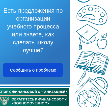
Есть предложения по
организации
учебного процесса
или знаете, как
сделать школу
лучше?
Сообщить о проблеме