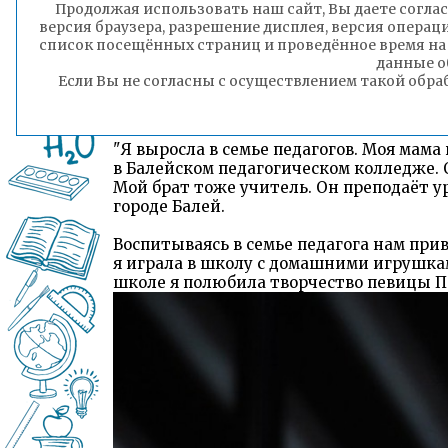
Продолжая использовать наш сайт, Вы даете соглас
версия браузера, разрешение дисплея, версия операц
список посещённых страниц и проведённое время на
данные о
Если Вы не согласны с осуществлением такой обра
Глазунова Елена Викторовна – учител
"Я выросла в семье педагогов. Моя мама
в Балейском педагогическом колледже. 
Мой брат тоже учитель. Он преподаёт 
городе Балей.
Воспитываясь в семье педагога нам при
я играла в школу с домашними игрушкам
школе я полюбила творчество певицы П