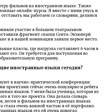
отру фильмов на иностранном языке. Также
можные онлайн-курсы. Я вместе с ними учусь и
е отставать мы работаем со словарями, делимся
 приняли участие в большом театральном
оставили фрагмент сказки Сента-Экзюпери́
ке и в нашей номинации заняли первое место.
ьные классы, где нагрузка составляет 6 часов в
ают его. Он требуется для поступления во
 образовательную программу.
ющие иностранные языки сегодня?
вуют в научно-практической конференции
ыми проектами сейчас очень популярно и ребята
нных языков. У меня была ученица, которая из
ого и того же проекта. Она делала словарь
в, песен и фильмов на иностранных языках.
та стала очень важной частью в её портфолио.
транных языков это ей очень помогло.