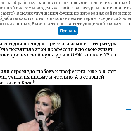
ие на обработку файлов cookie, пользовательских данных 
ионной системы, модель устройства, ресурсы, поисковые си
 сайте). В целях улучшения функционирования сайта и п
брабатываются с использованием интернет-сервиса Яндек
ботки данных, Вы можете соответствующим образом устано
Принять
ь иностранных языков СОШ №47
 и сегодня преподаёт русский язык и литературу
Она посвятила этой профессии всю свою жизнь.
уроки физической культуры и ОБЖ в школе №5 в
вили огромную любовь к профессии. Уже в 10 лет
и, учила их письму и чтению. А в старшей
атрисии Каас*