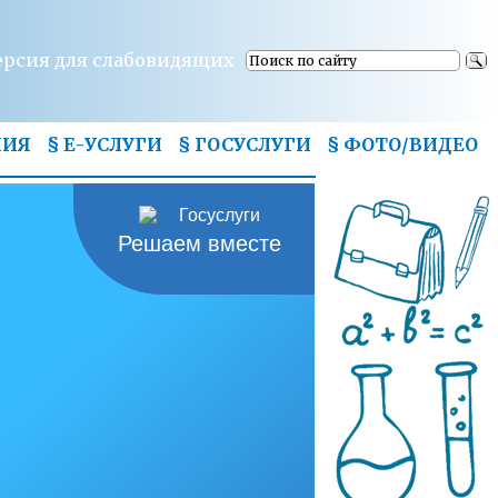
ерсия для слабовидящих
НИЯ
§ Е-УСЛУГИ
§ ГОСУСЛУГИ
§
ФОТО/ВИДЕО
Решаем вместе