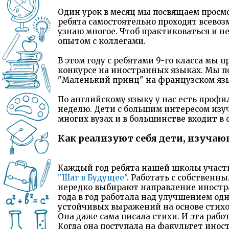
Один урок в месяц мы посвящаем просм
ребята самостоятельно проходят всевоз
узнаю многое. Чтоб практиковаться и н
опытом с коллегами.
В этом году с ребятами 9-го класса мы
конкурсе на иностранных языках. Мы п
"Маленький принц" на французском язы
По английскому языку у нас есть профил
неделю. Дети с большим интересом изуч
многих вузах и в большинстве входит в
Как реализуют себя дети, изуча
Каждый год ребята нашей школы участ
"Шаг в Будущее"
. Работать с собственн
нередко выбирают направление иностра
года в год работала над улучшением одн
устойчивых выражений на основе стихо
Она даже сама писала стихи. И эта рабо
Когда она поступала на факультет инос