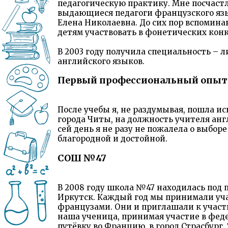
педагогическую практику. Мне посчаст
выдающиеся педагоги французского язы
Елена Николаевна. До сих пор вспоминаю
детям участвовать в фонетических конк
В 2003 году получила специальность – 
английского языков.
Первый профессиональный опыт
После учебы я, не раздумывая, пошла и
города Читы, на должность учителя анг
сей день я не разу не пожалела о выбор
благородной и достойной.
СОШ №47
В 2008 году школа №47 находилась под 
Иркутск. Каждый год мы принимали учас
французами. Они и приглашали к участ
наша ученица, принимая участие в фед
путёвку во Францию, в город Страсбург.