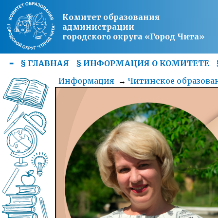
Комитет образования
администрации
городского округа «Город Чита»
≡
§
ГЛАВНАЯ
§
ИНФОРМАЦИЯ О КОМИТЕТЕ
Информация
→
Читинское образован