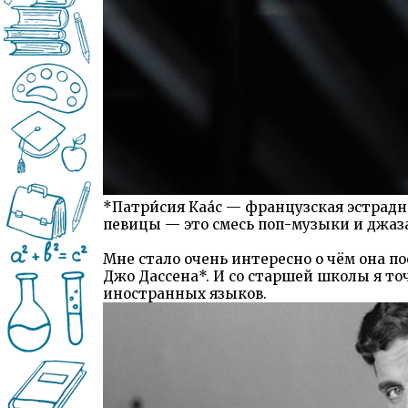
*Патри́сия Каа́с — французская эстрад
певицы — это смесь поп-музыки и джаза
Мне стало очень интересно о чём она по
Джо Дассена*. И со старшей школы я то
иностранных языков.