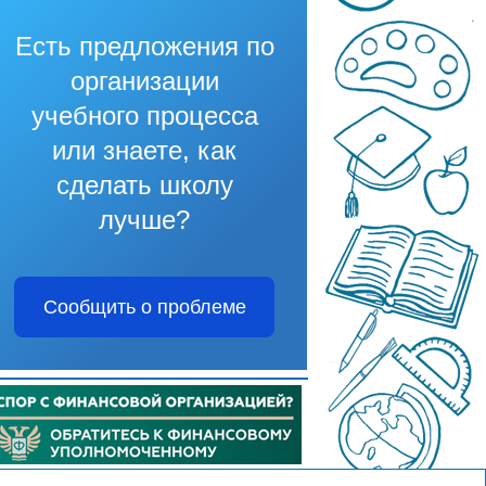
Есть предложения по
организации
учебного процесса
или знаете, как
сделать школу
лучше?
Сообщить о проблеме