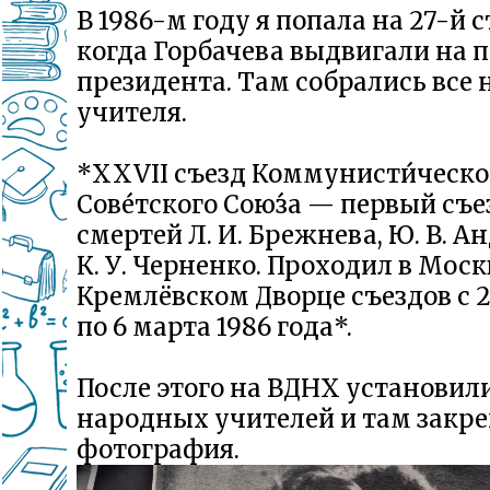
В 1986-м году я попала на 27-й с
когда Горбачева выдвигали на 
президента. Там собрались все
учителя.
*XXVII съезд Коммунисти́ческо
Сове́тского Сою́за — первый съе
смертей Л. И. Брежнева, Ю. В. А
К. У. Черненко. Проходил в Моск
Кремлёвском Дворце съездов с 
по 6 марта 1986 года*.
После этого на ВДНХ установил
народных учителей и там закр
фотография.