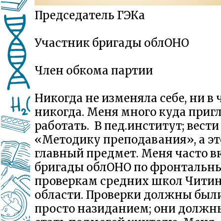
Председатель ГЭКа
Участник бригады облОНО
Член обкома партии
Никогда не изменяла себе, ни в 
никогда. Меня много куда при
работать. В пед.институт; вести
«Методику преподавания», а э
главный предмет. Меня часто в
бригады облОНО по фронтальн
проверкам средних школ Чити
области. Проверки должны были
просто назиданием; они должн