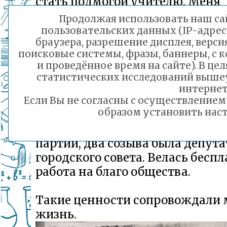
стать подмогой учителю. Меня
приглашали работать там посто
Продолжая использовать наш сай
оставалась верна профессии учи
пользовательских данных (IP-адрес
браузера, разрешение дисплея, верси
первого дня, 1-го сентября 1960-
поисковые системы, фразы, баннеры, с 
1-е сентября 2010-го года, 50 лет,
и проведённое время на сайте). В ц
работала учителем математики
статистических исследований выше
больше.
интернет
Если Вы не согласны с осуществление
образом установить наст
Но общественной работы тоже 
много. 15 лет я была членом об
партии, два созыва была депут
городского совета. Велась бесп
работа на благо общества.
Такие ценности сопровождали 
жизнь.