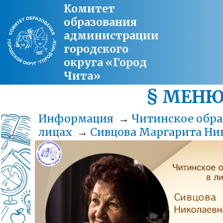
Комитет
образования
администрации
городского
округа «Город
Чита»
§ МЕН
Информация
→
Читинское обра
лицах
→
Сивцова Маргарита Ни