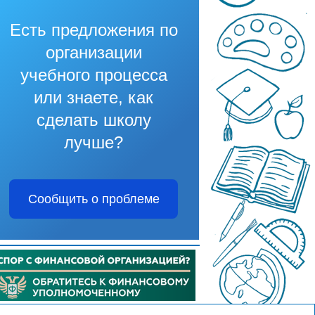
Есть предложения по
организации
учебного процесса
или знаете, как
сделать школу
лучше?
Сообщить о проблеме