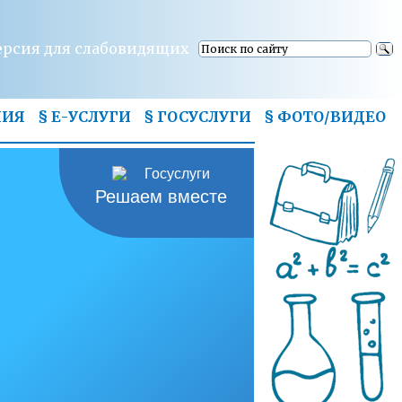
ерсия для слабовидящих
НИЯ
§ Е-УСЛУГИ
§ ГОСУСЛУГИ
§
ФОТО/ВИДЕО
Решаем вместе