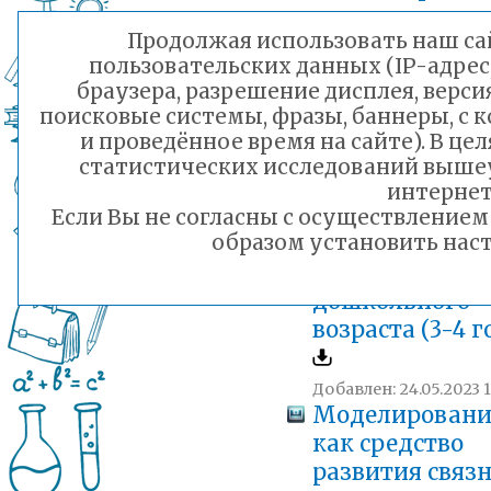
дошкольного
Продолжая использовать наш сай
возраста (4- 5 
пользовательских данных (IP-адрес
браузера, разрешение дисплея, верси
Добавлен: 24.05.2023 1
поисковые системы, фразы, баннеры, с 
Рекомендуема
и проведённое время на сайте). В ц
литература дл
статистических исследований выше
чтения,
интернет
рассказывания
Если Вы не согласны с осуществление
образом установить наст
разучивания с
детьми младш
дошкольного
возраста (3-4 
Добавлен: 24.05.2023 1
Моделировани
как средство
развития связ