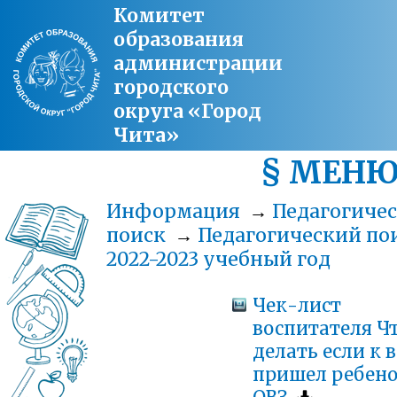
Комитет
образования
администрации
городского
округа «Город
Чита»
§ МЕН
Информация
→
Педагогиче
поиск
→
Педагогический по
2022-2023 учебный год
Чек-лист
воспитателя Ч
делать если к 
пришел ребено