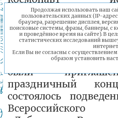
председатель Рос
Продолжая использовать наш сай
пользовательских данных (IP-адрес
движения школьник
браузера, разрешение дисплея, верси
поисковые системы, фразы, баннеры, с 
Рязанский.
и проведённое время на сайте). В ц
статистических исследований выше
интернет
Если Вы не согласны с осуществление
15 тысяч участник
образом установить наст
были приглаш
праздничный конц
состоялось подведен
Всероссийского 