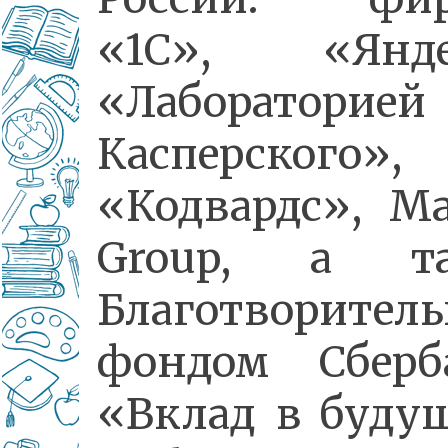
«1С», «Янде
«Лабораторией
Касперского»,
«Кодвардс», Ma
Group, а т
Благотворител
фондом Сберб
«Вклад в будущ