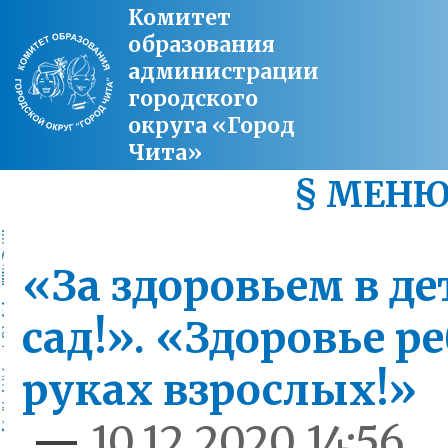
Комитет
образования
администрации
городского
округа «Город
Чита»
§ МЕН
«За здоровьем в д
сад!». «Здоровье р
руках взрослых!»
—
10.12.2020 14:56