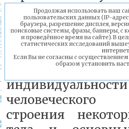
Продолжая использовать наш сай
пользовательских данных (IP-адрес
Начиная с младшей
браузера, разрешение дисплея, верси
поисковые системы, фразы, баннеры, с 
МБДОУ №22 пр
и проведённое время на сайте). В ц
статистических исследований выше
занятия, на кот
интернет
Если Вы не согласны с осуществление
образом установить наст
даются предста
индивидуальности
человеческого о
строения некото