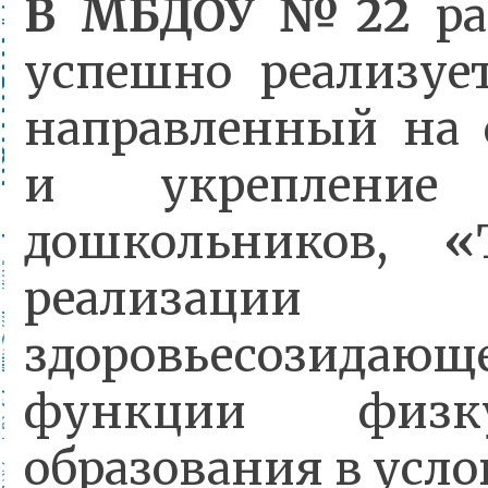
В МБДОУ №22
ра
успешно реализу
направленный на 
и укрепление 
дошкольников,
«
реализации
здоровьесозидающ
функции физку
образования в усл