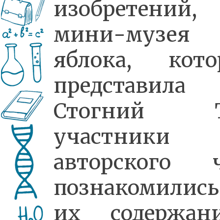
изобретений,
мини-музея
яблока, кото
представила
Стогний Т.
участники
авторского ч
познакомилис
их содержани