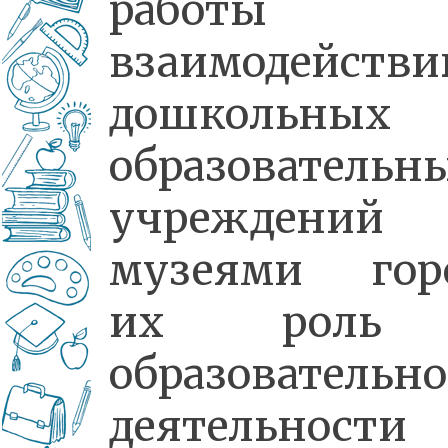
работы 
взаимодейств
дошкольных
образовательн
учреждени
музеями горо
их роль
образовательн
деятельност