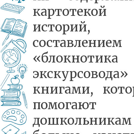
картотекой
историй,
составлением
«блокнотика
экскурсовода
книгами, кото
помогают
дошкольникам