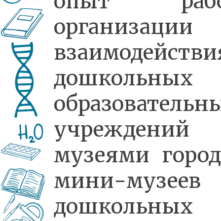
опыт раб
организации
взаимодействи
дошкольных
образовательн
учреждени
музеями город
мини-музее
дошкольных