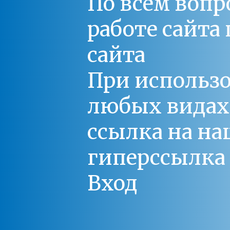
По всем вопр
работе сайт
сайта
При использо
любых видах С
ссылка на на
гиперссылка 
Вход