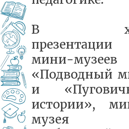
В хо
презентации
мини-музеев
«Подводный м
и «Пугович
истории», ми
музея