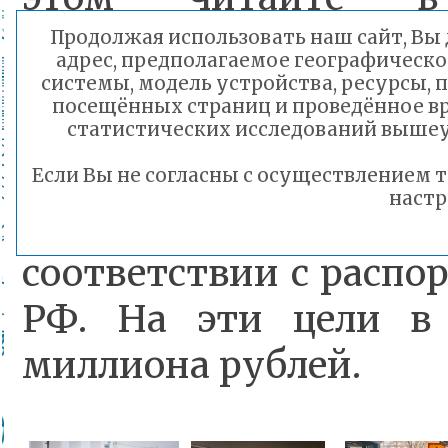
https://www.instagram
Продолжая использовать наш сайт, Вы д
адрес, предполагаемое географическо
utm_source=ig_web_cop
системы, модель устройства, ресурсы, 
посещённых страниц и проведённое вр
статистических исследований вышеу
Напомним, что все а
Если Вы не согласны с осуществлением
настр
счёт средств фед
соответствии с распо
РФ. На эти цели в 
миллиона рублей.