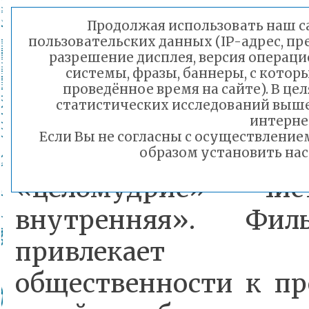
В ходе обсуждения ф
Продолжая использовать наш сай
пользовательских данных (IP-адрес, пр
обучающиеся сред
разрешение дисплея, версия операци
системы, фразы, баннеры, с котор
классов, пришли к вы
проведённое время на сайте). В ц
статистических исследований выш
раскрывает тако
интерне
Если Вы не согласны с осуществлени
нравственное к
образом установить нас
«целомудрие» — чис
внутренняя». Фи
привлекает 
общественности к пр