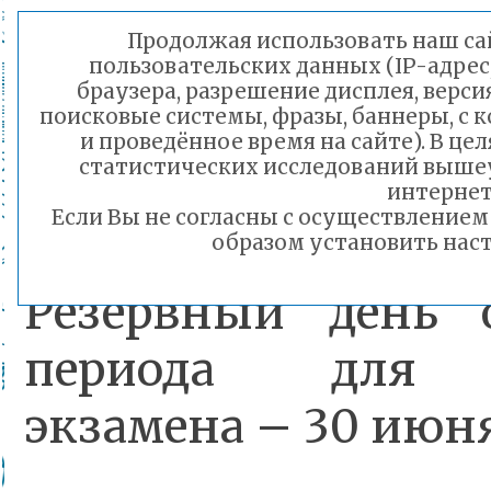
Продолжая использовать наш сай
пользовательских данных (IP-адрес
Результаты экзам
браузера, разрешение дисплея, верси
поисковые системы, фразы, баннеры, с 
известны не по
и проведённое время на сайте). В ц
статистических исследований выше
июня.
интернет
Если Вы не согласны с осуществление
образом установить наст
Резервный день 
периода для 
экзамена – 30 июн