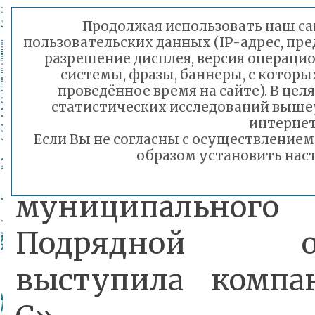
водонагревателя
Продолжая использовать наш сай
пользовательских данных (IP-адрес, пр
накопительного ти
разрешение дисплея, версия операцио
системы, фразы, баннеры, с которы
проведённое время на сайте). В це
статистических исследований выше
На проведение 
интернет
Если Вы не согласны с осуществление
образом установить наст
выделено 600
муниципальног
Подрядной орг
выступила компа