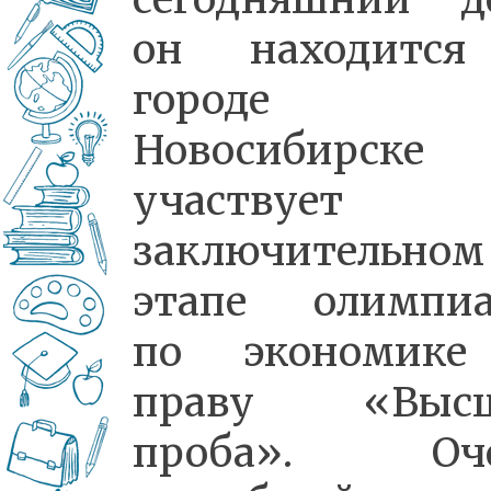
он находитс
городе
Новосибирск
участвует
заключительном
этапе олимпи
по экономик
праву «Высш
проба». Оче