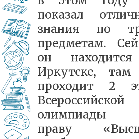
в этом году
показал отлич
знания по т
предметам. Сей
он находитс
Иркутске, там
проходит 2 э
Всероссийской
олимпиады 
праву «Высш