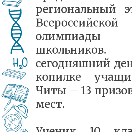
региональный э
Всероссийской
олимпиады
школьников.
сегодняшний ден
копилке учащи
Читы – 13 призо
мест.
Ученик 10 кла