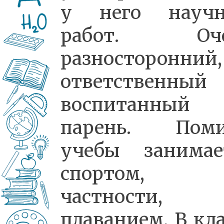
у него науч
работ. Оче
разносторонний,
ответственны
воспитанный
парень. Пом
учебы занимае
спортом,
частности,
плаванием. В кла