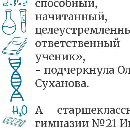
способный,
начитанный,
целеустремленн
ответственный
ученик»,
- подчеркнула Ол
Суханова.
А старшекласс
гимназии №21 И