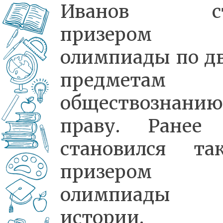
Иванов ст
призером
олимпиады по д
предметам
обществознани
праву. Ранее
становился та
призером
олимпиады 
истории.