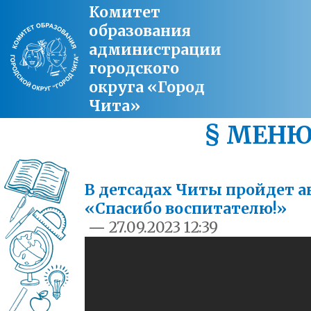
Комитет
образования
администрации
городского
округа «Город
Чита»
§ МЕН
В детсадах Читы пройдет а
«Спасибо воспитателю!»
—
27.09.2023 12:39