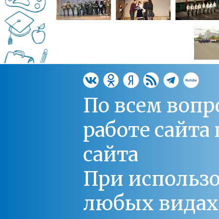
По всем вопр
работе сайт
сайта
При использо
любых видах С