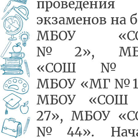
проведения
экзаменов на б
МБОУ «С
№2», МБ
«СОШ №8
МБОУ «МГ №1
МБОУ «СОШ
27», МБОУ «
№44». Нача