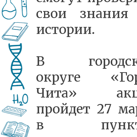
свои знания
истории.
В городск
округе «Го
Чита» акц
пройдет 27 ма
в пункт