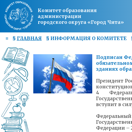
Комитет образования
администрации
городского округа «Город Чита»
≡
§
ГЛАВНАЯ
§
ИНФОРМАЦИЯ О КОМИТЕТЕ
Подписан Фе
обязательно
зданиях обр
Президент Ро
конституцион
4 Федерал
Государстве
вступит в силу
Федеральн
Государстве
Федерации – 2