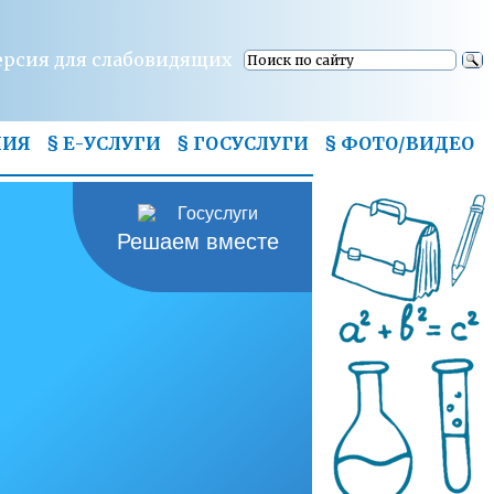
ерсия для слабовидящих
НИЯ
§ Е-УСЛУГИ
§ ГОСУСЛУГИ
§
ФОТО/ВИДЕО
Решаем вместе