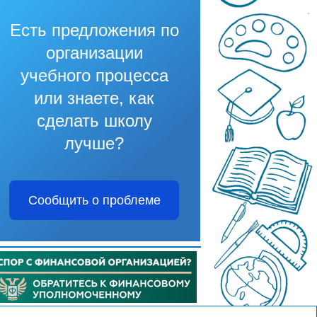
Есть предложения по
организации
учебного процесса
или знаете, как
сделать школу
лучше?
Сообщить о проблеме