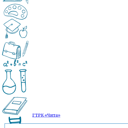
ГТРК «Чита»