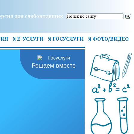
ерсия для слабовидящих
НИЯ
§ Е-УСЛУГИ
§ ГОСУСЛУГИ
§
ФОТО/ВИДЕО
Решаем вместе