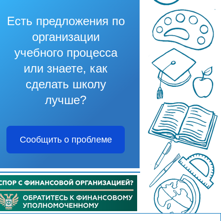
Есть предложения по
организации
учебного процесса
или знаете, как
сделать школу
лучше?
Сообщить о проблеме