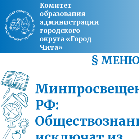
Комитет
образования
администрации
городского
округа «Город
Чита»
§ МЕН
Минпросвеще
РФ:
Обществознан
исключат из