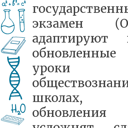
государственн
экзамен (О
адаптируют 
обновленные
уроки
обществознани
школах,
обновления
усложнят сд