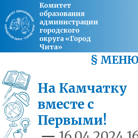
Комитет
образования
администрации
городского
округа «Город
Чита»
§ МЕН
На Камчатку
вместе с
Первыми!
—
16.04.2024 16