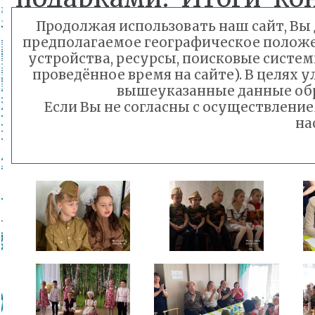
апреля. Лучшие номе
Продолжая использовать наш сайт, Вы д
предполагаемое географическое положен
концерт, посвящен
устройства, ресурсы, поисковые систем
проведённое время на сайте). В целях
защиты детей «П
вышеуказанные данные обр
Если Вы не согласны с осуществлени
«Детство», который со
на