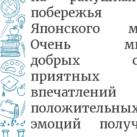
побережья
Японского м
Очень мн
добрых сл
приятных
впечатлени
положительны
эмоций полу