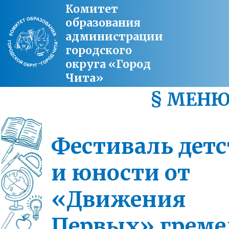
Комитет
образования
администрации
городского
округа «Город
Чита»
§ МЕН
Фестиваль детс
и юности от
«Движения
Первых» греме