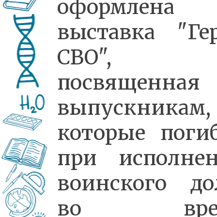
оформлена
выставка "Ге
СВО",
посвященная
выпускникам,
которые поги
при исполне
воинского до
во вре