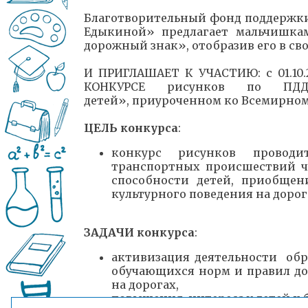
Благотворительный фонд поддержк
Едыкиной» предлагает мальчишка
дорожный знак», отобразив его в св
И ПРИГЛАШАЕТ К УЧАСТИЮ: с 01.10.2
КОНКУРСЕ рисунков по ПД
детей», приуроченном ко Всемирно
ЦЕЛЬ конкурса
:
конкурс рисунков провод
транспортных происшествий ч
способности детей, приобщ
культурного поведения на дорог
ЗАДАЧИ конкурса
:
активизация деятельности об
обучающихся норм и правил до
на дорогах,
повышения интереса у детей к 