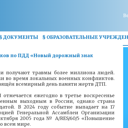
В
§
ДОКУМЕНТЫ
§
ОБРАЗОВАТЕЛЬНЫЕ УЧРЕЖДЕ
ков по ПДД «Новый дорожный знак
 и получают травмы более миллиона людей.
ми во время локальных военных конфликтов.
вящён всемирный день памяти жертв ДТП.
отмечается ежегодно в третье воскресенье
твенным выходным в России, однако страна
датой. В 2024 году событие выпадает на 17
юцией Генеральной Ассамблеи Организации
ктября 2005 года № A/RES/60/5 «Повышение
о всем мире.