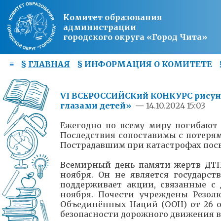
Комитет образования
администрации
городского округа «Город Чита»
≡
§
ГЛАВНАЯ
§
ИНФОРМАЦИЯ О КОМИТЕТЕ
VI ВСЕРОССИЙСКий КОНКУРС рисун
глазами детей»
—
14.10.2024 15:03
Ежегодно по всему миру погибают
Последствия сопоставимы с потеря
Пострадавшим при катастрофах пос
Всемирный день памяти жертв ДТП 
ноября. Он не является государс
поддерживает акции, связанные с 
ноября. Почести учреждены Резол
Объединённых Наций (ООН) от 26 о
безопасности дорожного движения в