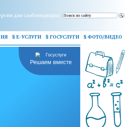
ерсия для слабовидящих
НИЯ
§ Е-УСЛУГИ
§ ГОСУСЛУГИ
§
ФОТО/ВИДЕО
Решаем вместе