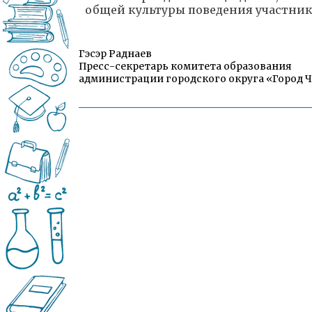
общей культуры поведения участни
Гэсэр Раднаев
Пресс-секретарь комитета образования
администрации городского округа «Город 