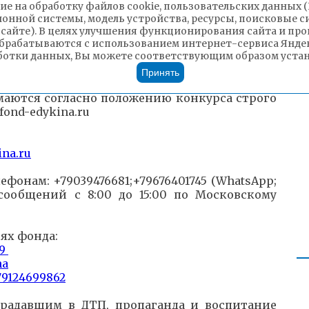
лей, общественности к проблемам детского
ие на обработку файлов cookie, пользовательских данных 
атизма;
ионной системы, модель устройства, ресурсы, поисковые си
 сайте). В целях улучшения функционирования сайта и п
тей детей.
брабатываются с использованием интернет-сервиса Яндек
ботки данных, Вы можете соответствующим образом устано
оекта «Со светофоровой наукой по добрым
Принять
конкурсе приглашаются дети от 3 до 14
аются согласно положению конкурса строго
fond-edykina.ru
ina.ru
онам: +79039476681;+79676401745 (WhatsApp;
 сообщений с 8:00 до 15:00 по Московскому
тях фонда:
49
na
579124699862
традавшим в ДТП, пропаганда и воспитание