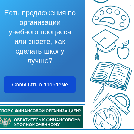
Есть предложения по
организации
учебного процесса
или знаете, как
сделать школу
лучше?
Сообщить о проблеме