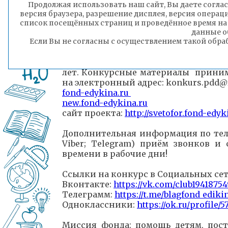
привлечение внимания родите
Продолжая использовать наш сайт, Вы даете соглас
дорожно-транспортного травм
версия браузера, разрешение дисплея, версия операц
список посещённых страниц и проведённое время на
развитие творческих способнос
данные о
Если Вы не согласны с осуществлением такой обра
Конкурс проводится в рамках пр
дорогам детства» К участию в 
лет. Конкурсные материалы приним
на электронный адрес: konkurs.pdd@
fond-edykina.ru
new.fond-edykina.ru
сайт проекта:
http://svetofor.fond-edyk
Дополнительная информация по телеф
Viber; Telegram) приём звонков и
времени в рабочие дни!
Ссылки на конкурс в Социальных се
Вконтакте:
https://vk.com/club1941875
Телеграмм:
https://t.me/blagfond_ediki
Одноклассники:
https://ok.ru/profile/
Миссия фонда: помощь детям, пос