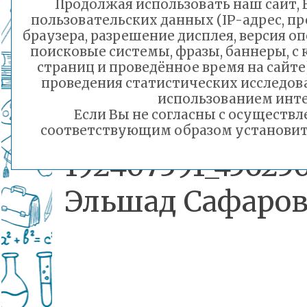
Продолжая использовать наш сайт, В
подходя
пользовательских данных (IP-адрес, п
браузера, разрешение дисплея, версия о
читинских шко
поисковые системы, фразы, баннеры, с
страниц и проведённое время на сайт
проведения статистических исследо
расскажет
использованием инте
Если Вы не согласны с осуществ
(https://vk.com/v
соответствующим образом установить 
192407391_45625
Эльшад Сафаров