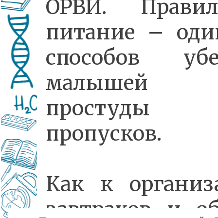
ОРВИ. Правил
питание – оди
способов убе
малышей
простуд
пропусков.
Как к организ
завтраков и об