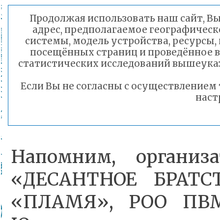
По итогам первое общ
Продолжая использовать наш сайт, Вы 
адрес, предполагаемое географическ
команды школы №36
системы, модель устройства, ресурсы, 
посещённых страниц и проведённое в
получили из рук орган
статистических исследований вышеуказ
Руководитель команд
Если Вы не согласны с осуществление
наст
№36 Анна Камынина.
Напомним, организ
«ДЕСАНТНОЕ БРАТС
«ПЛАМЯ», РОО ПВ