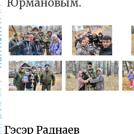
Юрмановым.
Гэсэр Раднаев