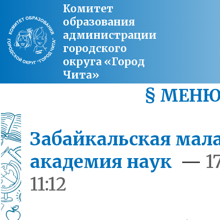
Комитет
образования
администрации
городского
округа «Город
Чита»
§ МЕН
Забайкальская мал
академия наук
—
1
11:12