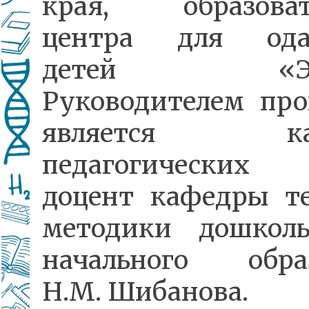
края, образоват
центра для ода
детей «Эвр
Руководителем пр
является кан
педагогических
доцент кафедры т
методики дошкол
начального обра
Н.М. Шибанова.