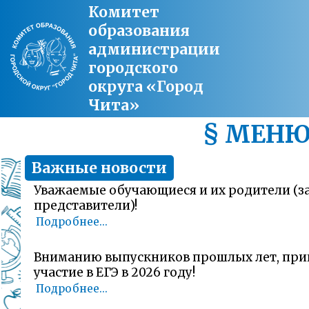
Комитет
образования
администрации
городского
округа «Город
Чита»
§ МЕН
Важные новости
Уважаемые обучающиеся и их родители (
представители)!
Подробнее...
Вниманию выпускников прошлых лет, пр
участие в ЕГЭ в 2026 году!
Подробнее...