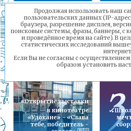
Подробнее...
Продолжая использовать наш сай
🎗 Вручение
пользовательских данных (IP-адрес
Порядок предоставления льготного питани
браузера, разрешение дисплея, верси
юбилейных медалей
малоимущих семей
поисковые системы, фразы, баннеры, с 
Уважа
«80 лет Победы в
Подробнее...
и проведённое время на сайте). В ц
О
Великой
статистических исследований выше
по
Отечественной войне
Горячая линия по вопросам школьного обр
интернет
Дн
1941-1945 годов»
30-21
Если Вы не согласны с осуществление
началось в краевом
Подробнее...
образом установить наст
центре
23.02.2025 13:46
Телефон горячей линии по вопросам орга
дошкольного образования и тел 32-41-13
Подробнее...
⭐️Открытие выставки
в кинотеатре
🏑Школ
«Удокане» - «Слава
мечт
тебе, победитель -
сбор