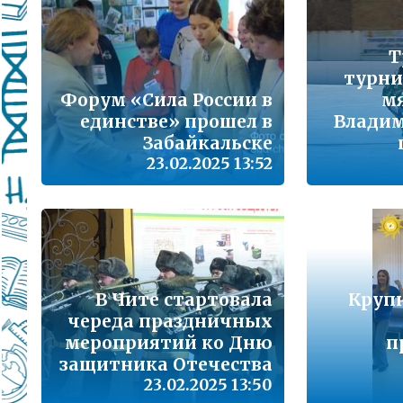
Подробнее...
Школа управленческого резерва: Ваш шанс 
Т
Подробнее...
турни
Форум «Сила России в
м
ВАШ РЕБЁНОК ИДЁТ В ДЕТСКИЙ САД
единстве» прошел в
Владим
Забайкальске
Подробнее...
23.02.2025 13:52
Детский телефон доверия
Подробнее...
«Горячая линия» для сообщения информац
находящихся в социально опасной ситуац
Подробнее...
В Чите стартовала
Круп
череда праздничных
мероприятий ко Дню
п
Телефон горячей линии по вопросам орга
проведения государственной итоговой атт
защитника Отечества
образовательным программам основного 
23.02.2025 13:50
образования и среднего общего образовани