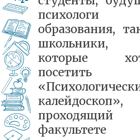
студенты, буду
психологи
образования, та
школьники,
которые хот
посетить
«Психологическ
калейдоскоп»,
проходящий 
факультете 