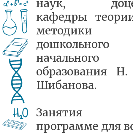
наук, доце
кафедры теори
методики
дошкольного
начального
образования Н.
Шибанова.
Занятия 
программе для вс