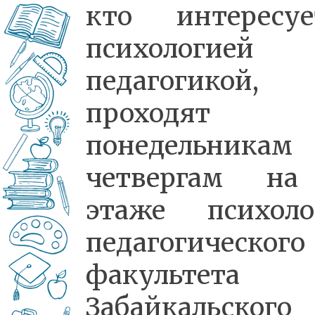
кто интересуе
психологией
педагогикой,
проходят 
понедельника
четвергам н
этаже психоло
педагогического
факультета
Забайкальского