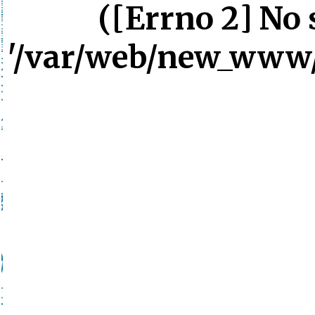
([Errno 2] No s
'/var/web/new_www/s