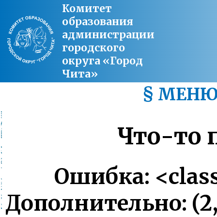
Комитет
образования
администрации
городского
округа «Город
Чита»
§ МЕН
Что-то п
Ошибка: <class
Дополнительно: (2, '