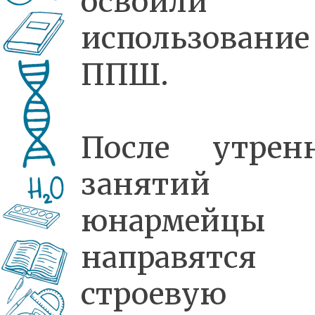
освоили
использование
ППШ.
После утрен
занятий
юнармейцы
направятся
строевую